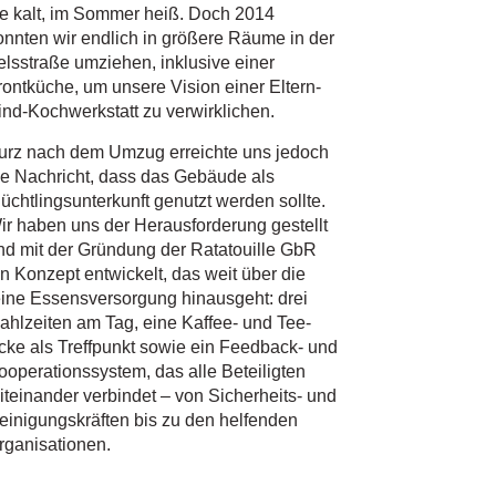
ie kalt, im Sommer heiß. Doch 2014
onnten wir endlich in größere Räume in der
elsstraße umziehen, inklusive einer
rontküche, um unsere Vision einer Eltern-
ind-Kochwerkstatt zu verwirklichen.
urz nach dem Umzug erreichte uns jedoch
ie Nachricht, dass das Gebäude als
lüchtlingsunterkunft genutzt werden sollte.
ir haben uns der Herausforderung gestellt
nd mit der Gründung der Ratatouille GbR
in Konzept entwickelt, das weit über die
eine Essensversorgung hinausgeht: drei
ahlzeiten am Tag, eine Kaffee- und Tee-
cke als Treffpunkt sowie ein Feedback- und
ooperationssystem, das alle Beteiligten
iteinander verbindet – von Sicherheits- und
einigungskräften bis zu den helfenden
rganisationen.