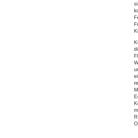
s
k
F
F
K
K
d
F
W
u
e
r
M
E
K
m
R
O