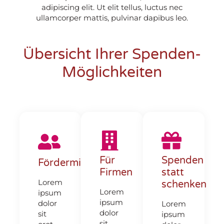
adipiscing elit. Ut elit tellus, luctus nec
ullamcorper mattis, pulvinar dapibus leo.
Übersicht Ihrer Spenden-
Möglichkeiten
Für
Spenden
Fördermitgliedschaft
Firmen
statt
Lorem
schenken
Lorem
ipsum
ipsum
dolor
Lorem
dolor
sit
ipsum
sit