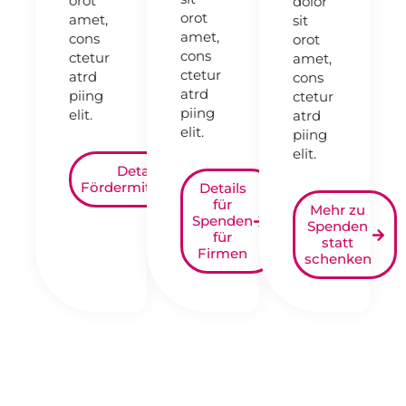
orot
dolor
orot
amet,
sit
amet,
cons
orot
cons
ctetur
amet,
ctetur
atrd
cons
atrd
piing
ctetur
piing
elit.​
atrd
elit.​
piing
elit.​
Details zur
Fördermitgliedschaft
Details
für
Mehr zu
Spenden
Spenden
für
statt
Firmen
schenken